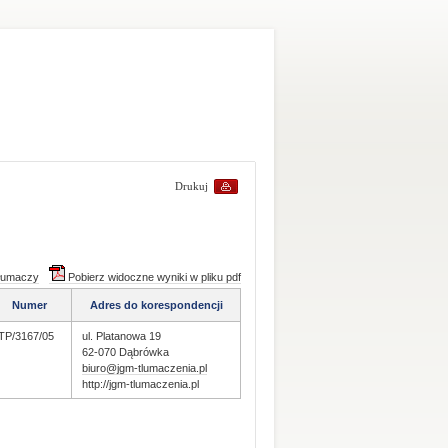
Drukuj
tłumaczy
Pobierz widoczne wyniki w pliku pdf
Numer
Adres do korespondencji
TP/3167/05
ul. Platanowa 19
62-070 Dąbrówka
biuro@jgm-tlumaczenia.pl
http://jgm-tlumaczenia.pl