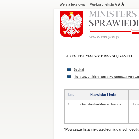
A
Wersja tekstowa
Wielkość tekstu
A
|
A
LISTA TŁUMACZY PRZYSIĘGŁYCH
Szukaj
Lista wszystkich tlumaczy sortowanych wg
Lp.
Nazwisko i imię
1.
Gwizdalska-Mentel Joanna
duńs
*Powyższa lista nie uwzględnia danych osób