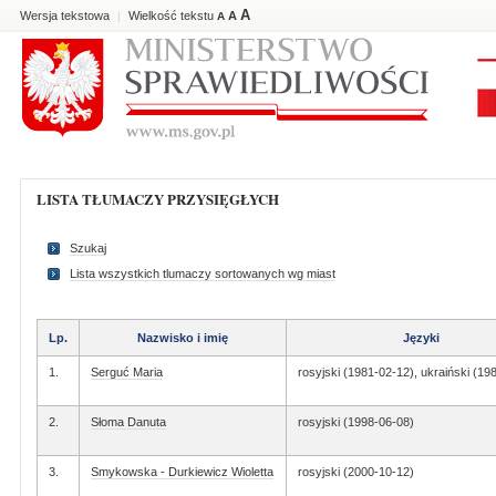
A
Wersja tekstowa
Wielkość tekstu
A
|
A
LISTA TŁUMACZY PRZYSIĘGŁYCH
Szukaj
Lista wszystkich tlumaczy sortowanych wg miast
Lp.
Nazwisko i imię
Języki
1.
Serguć Maria
rosyjski (1981-02-12), ukraiński (19
2.
Słoma Danuta
rosyjski (1998-06-08)
3.
Smykowska - Durkiewicz Wioletta
rosyjski (2000-10-12)