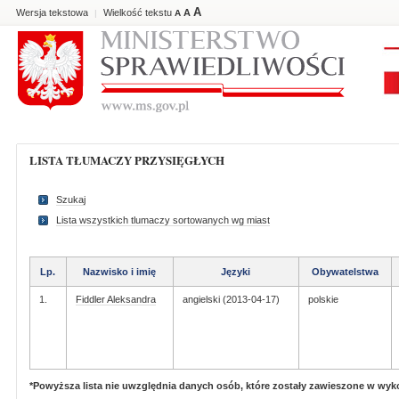
A
Wersja tekstowa
Wielkość tekstu
A
|
A
LISTA TŁUMACZY PRZYSIĘGŁYCH
Szukaj
Lista wszystkich tlumaczy sortowanych wg miast
Lp.
Nazwisko i imię
Języki
Obywatelstwa
1.
Fiddler Aleksandra
angielski (2013-04-17)
polskie
*Powyższa lista nie uwzględnia danych osób, które zostały zawieszone w wy