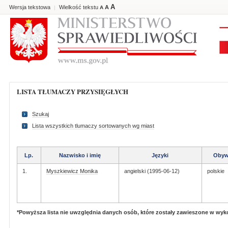
A
Wersja tekstowa
Wielkość tekstu
A
|
A
LISTA TŁUMACZY PRZYSIĘGŁYCH
Szukaj
Lista wszystkich tlumaczy sortowanych wg miast
Lp.
Nazwisko i imię
Języki
Obyw
1.
Myszkiewicz Monika
angielski (1995-06-12)
polskie
*Powyższa lista nie uwzględnia danych osób, które zostały zawieszone w wy