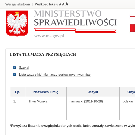
A
Wersja tekstowa
Wielkość tekstu
A
|
A
LISTA TŁUMACZY PRZYSIĘGŁYCH
Szukaj
Lista wszystkich tlumaczy sortowanych wg miast
Lp.
Nazwisko i imię
Języki
Obyw
1.
Thye Monika
niemiecki (2011-10-28)
polskie
*Powyższa lista nie uwzględnia danych osób, które zostały zawieszone w wy