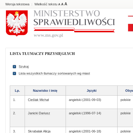
A
Wersja tekstowa
Wielkość tekstu
A
|
A
LISTA TŁUMACZY PRZYSIĘGŁYCH
Szukaj
Lista wszystkich tlumaczy sortowanych wg miast
Lp.
Nazwisko i imię
Języki
Obyw
1.
Cieślak Michał
angielski (2001-09-03)
polskie
2.
Janicki Dariusz
angielski (1996-07-14)
polskie
3.
Skrabalak Alicja
angielski (2001-06-18)
polskie