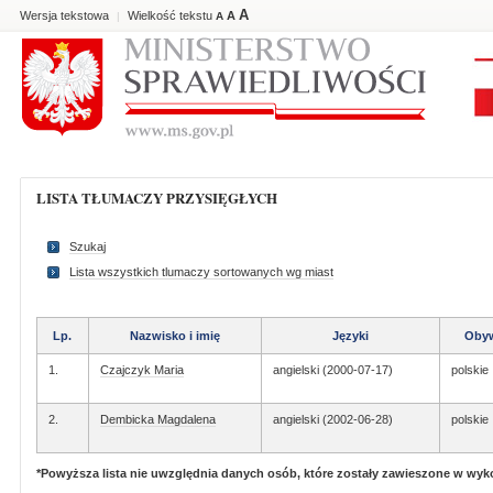
A
Wersja tekstowa
Wielkość tekstu
A
|
A
LISTA TŁUMACZY PRZYSIĘGŁYCH
Szukaj
Lista wszystkich tlumaczy sortowanych wg miast
Lp.
Nazwisko i imię
Języki
Obyw
1.
Czajczyk Maria
angielski (2000-07-17)
polskie
2.
Dembicka Magdalena
angielski (2002-06-28)
polskie
*Powyższa lista nie uwzględnia danych osób, które zostały zawieszone w wy