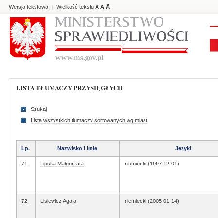
A
Wersja tekstowa
Wielkość tekstu
A
|
A
LISTA TŁUMACZY PRZYSIĘGŁYCH
Szukaj
Lista wszystkich tlumaczy sortowanych wg miast
Lp.
Nazwisko i imię
Języki
71.
Lipska Małgorzata
niemiecki (1997-12-01)
72.
Lisiewicz Agata
niemiecki (2005-01-14)