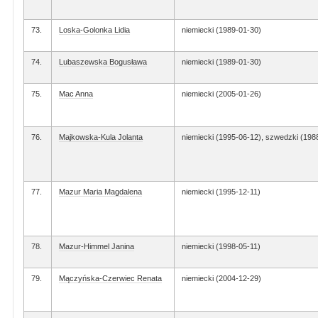
73.
Loska-Golonka Lidia
niemiecki (1989-01-30)
74.
Lubaszewska Bogusława
niemiecki (1989-01-30)
75.
Mac Anna
niemiecki (2005-01-26)
76.
Majkowska-Kula Jolanta
niemiecki (1995-06-12), szwedzki (198
77.
Mazur Maria Magdalena
niemiecki (1995-12-11)
78.
Mazur-Himmel Janina
niemiecki (1998-05-11)
79.
Mączyńska-Czerwiec Renata
niemiecki (2004-12-29)