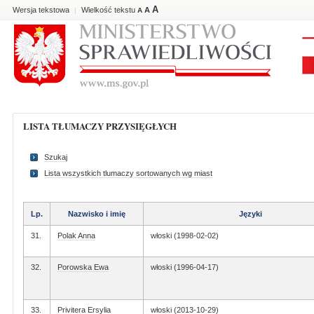
A
Wersja tekstowa
Wielkość tekstu
A
|
A
LISTA TŁUMACZY PRZYSIĘGŁYCH
Szukaj
Lista wszystkich tlumaczy sortowanych wg miast
Lp.
Nazwisko i imię
Języki
31.
Polak Anna
włoski (1998-02-02)
32.
Porowska Ewa
włoski (1996-04-17)
33.
Privitera Ersylia
włoski (2013-10-29)