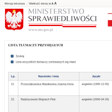
A
Wersja tekstowa
Wielkość tekstu
A
|
A
LISTA TŁUMACZY PRZYSIĘGŁYCH
Szukaj
Lista wszystkich tlumaczy sortowanych wg miast
Lp.
Nazwisko i imię
Języki
21.
Przeszlakowska-Wasilewska Joanna-Irena
angielski (1995-12-05)
22.
Radziszewski Wojciech Piotr
angielski (2000-04-20)