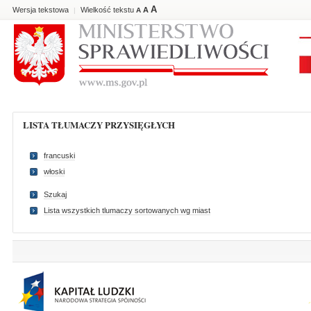
A
Wersja tekstowa
Wielkość tekstu
A
|
A
LISTA TŁUMACZY PRZYSIĘGŁYCH
francuski
włoski
Szukaj
Lista wszystkich tlumaczy sortowanych wg miast