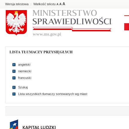
A
Wersja tekstowa
Wielkość tekstu
A
|
A
LISTA TŁUMACZY PRZYSIĘGŁYCH
angielski
niemiecki
francuski
Szukaj
Lista wszystkich tlumaczy sortowanych wg miast