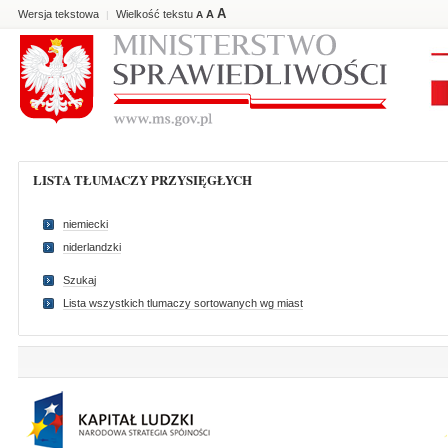
A
Wersja tekstowa
Wielkość tekstu
A
|
A
LISTA TŁUMACZY PRZYSIĘGŁYCH
niemiecki
niderlandzki
Szukaj
Lista wszystkich tlumaczy sortowanych wg miast