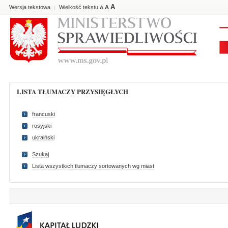
A
Wersja tekstowa
Wielkość tekstu
A
|
A
LISTA TŁUMACZY PRZYSIĘGŁYCH
francuski
rosyjski
ukraiński
Szukaj
Lista wszystkich tlumaczy sortowanych wg miast