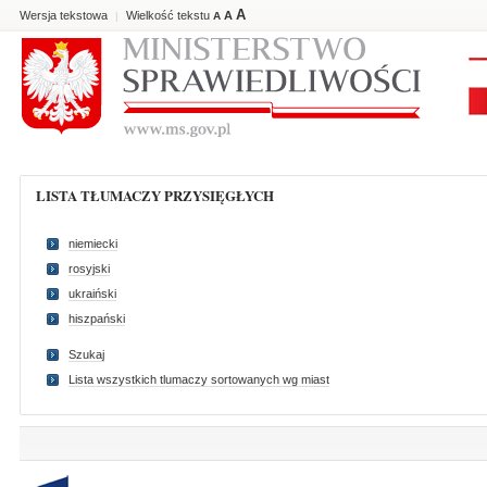
A
Wersja tekstowa
Wielkość tekstu
A
|
A
LISTA TŁUMACZY PRZYSIĘGŁYCH
niemiecki
rosyjski
ukraiński
hiszpański
Szukaj
Lista wszystkich tlumaczy sortowanych wg miast