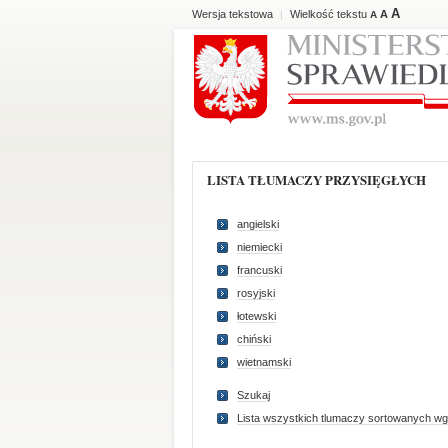
A
Wersja tekstowa
Wielkość tekstu
A
|
A
LISTA TŁUMACZY PRZYSIĘGŁYCH
angielski
niemiecki
francuski
rosyjski
łotewski
chiński
wietnamski
Szukaj
Lista wszystkich tlumaczy sortowanych wg