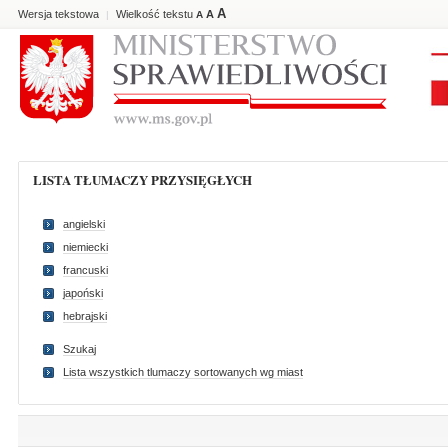
A
Wersja tekstowa
Wielkość tekstu
A
|
A
LISTA TŁUMACZY PRZYSIĘGŁYCH
angielski
niemiecki
francuski
japoński
hebrajski
Szukaj
Lista wszystkich tlumaczy sortowanych wg miast