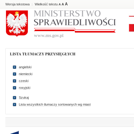
A
Wersja tekstowa
Wielkość tekstu
A
|
A
LISTA TŁUMACZY PRZYSIĘGŁYCH
angielski
niemiecki
czeski
rosyjski
Szukaj
Lista wszystkich tlumaczy sortowanych wg miast