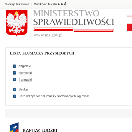
A
Wersja tekstowa
Wielkość tekstu
A
|
A
LISTA TŁUMACZY PRZYSIĘGŁYCH
angielski
niemiecki
francuski
Szukaj
Lista wszystkich tlumaczy sortowanych wg miast