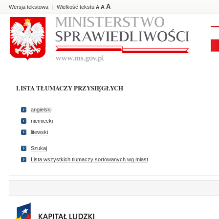
A
Wersja tekstowa
Wielkość tekstu
A
|
A
LISTA TŁUMACZY PRZYSIĘGŁYCH
angielski
niemiecki
litewski
Szukaj
Lista wszystkich tlumaczy sortowanych wg miast