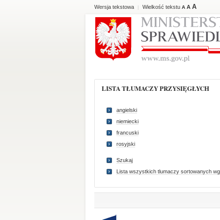
A
Wersja tekstowa
Wielkość tekstu
A
|
A
LISTA TŁUMACZY PRZYSIĘGŁYCH
angielski
niemiecki
francuski
rosyjski
Szukaj
Lista wszystkich tlumaczy sortowanych wg