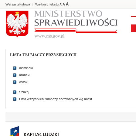
A
Wersja tekstowa
Wielkość tekstu
A
|
A
LISTA TŁUMACZY PRZYSIĘGŁYCH
niemiecki
arabski
włoski
Szukaj
Lista wszystkich tlumaczy sortowanych wg miast