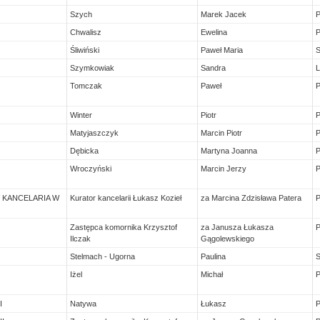
Szych
Marek Jacek
Chwalisz
Ewelina
Śliwiński
Paweł Maria
Szymkowiak
Sandra
L
Tomczak
Paweł
Winter
Piotr
Matyjaszczyk
Marcin Piotr
Dębicka
Martyna Joanna
Wroczyński
Marcin Jerzy
XIV KANCELARIA W
Kurator kancelarii Łukasz Kozieł
za Marcina Zdzisława Patera
Zastępca komornika Krzysztof
za Janusza Łukasza
Ilczak
Gągolewskiego
Stelmach - Ugorna
Paulina
Iżel
Michał
I
Natywa
Łukasz