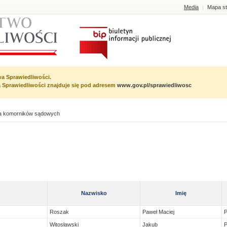
Media
Mapa st
|
wa Sprawiedliwości.
wa Sprawiedliwości znajduje się pod adresem
www.gov.pl/sprawiedliwosc
ta komorników sądowych
Nazwisko
Imię
Roszak
Paweł Maciej
Witosławski
Jakub