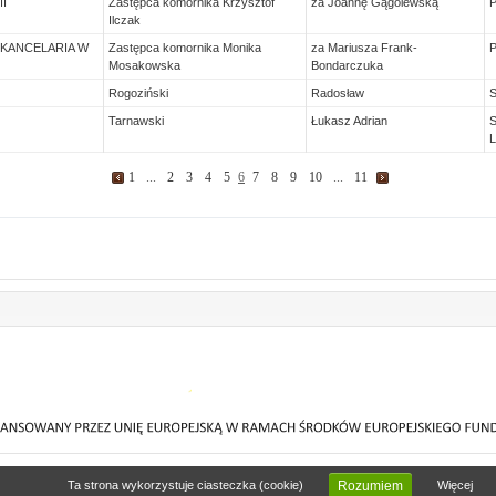
II
Zastępca komornika Krzysztof
za Joannę Gągolewską
Ilczak
XX KANCELARIA W
Zastępca komornika Monika
za Mariusza Frank-
Mosakowska
Bondarczuka
Rogoziński
Radosław
Tarnawski
Łukasz Adrian
L
1
...
2
3
4
5
6
7
8
9
10
...
11
Ta strona wykorzystuje ciasteczka (cookie)
Więcej
Rozumiem