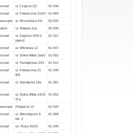
Poznań
ul. Czajcza 2/2
61-546
Poznań
ul. Folwarczna 21A/3
61-064
Swarzędz
ul. Wrzesińska 9 A
62-020
uboń
ul. Rejtana 12a
62-030
Poznań
ul. Zagórze 9/33 (I
61-112
piętro)
Poznań
ul. Wiśniowa 12
61-447
Poznań
ul. Dolna Wilda 16a/2
61-552
Poznań
ul. Pamiątkowa 2/53
61-512
Poznań
ul. Folwarczna 21
61-245
B/9
Poznań
ul. Starołęcka 18a
61-361
Poznań
ul. Dolna Wilda 14/23
61-552
III p.
Swarzędz
Podgórna 14
62-020
Poznań
ul. Wierzbięcice 6
61-568
lok. 2
Poznań
os. Rusa 3/U01
61-245