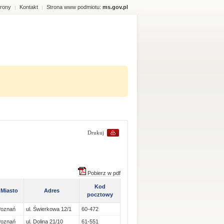
rony
Kontakt
Strona www podmiotu:
ms.gov.pl
|
|
Drukuj
Pobierz w pdf
Kod
Miasto
Adres
pocztowy
Poznań
ul. Świerkowa 12/1
60-472
Poznań
ul. Dolina 21/10
61-551