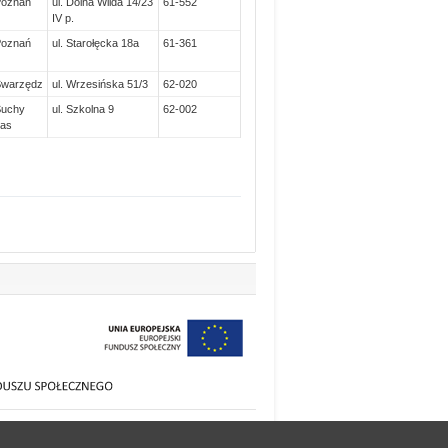
Poznań
ul. Dolna Wilda 14/23
61-552
IV p.
Poznań
ul. Starołęcka 18a
61-361
Swarzędz
ul. Wrzesińska 51/3
62-020
Suchy
ul. Szkolna 9
62-002
as