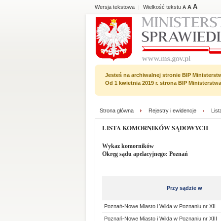
A
Wersja tekstowa
Wielkość tekstu
A
|
A
Jesteś na archiwalnej stronie BIP Ministerst
Od 1 kwietnia 2019 r. strona BIP Ministerst
Strona główna
Rejestry i ewidencje
Lis
LISTA KOMORNIKÓW SĄDOWYCH
Wykaz komorników
Okręg sądu apelacyjnego: Poznań
Przy sądzie w
Poznań-Nowe Miasto i Wilda w Poznaniu nr XII
Poznań-Nowe Miasto i Wilda w Poznaniu nr XIII