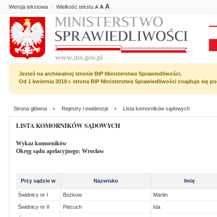
A
Wersja tekstowa
Wielkość tekstu
A
|
A
Jesteś na archiwalnej stronie BIP Ministerstwa Sprawiedliwości.
Od 1 kwietnia 2019 r. strona BIP Ministerstwa Sprawiedliwości znajduje się 
Strona główna
Rejestry i ewidencje
Lista komorników sądowych
LISTA KOMORNIKÓW SĄDOWYCH
Wykaz komorników
Okręg sądu apelacyjnego: Wrocław
Przy sądzie w
Nazwisko
Imię
Świdnicy nr I
Bożkow
Martin
Świdnicy nr II
Piecuch
Ida