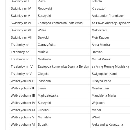
Świdnicy nr III
Płaza
Jolanta
Świdnicy nr IV
Rogowski
Krzysztof
Świdnicy nr V
Suszycki
Aleksander Franciszek
Świdnicy nr VI
Zastępca komornika Piotr Witos
za Pawła Andrzeja Tyliszc
Świdnicy nr VII
Walas
Małgorzata
Świdnicy nr VIII
Sawicki
Piotr Kacper
Trzebnicy nr I
Garczyńska
Anna Monika
Trzebnicy nr II
Miliński
Damian
Trzebnicy nr III
Modliński
Michał Marek
Trzebnicy nr IV
Zastępca komornika Joanna Berdyn
za Annę Renatę Musialską
Trzebnicy nr V
Glegoła
Świętopełek Kamil
Wałbrzychu nr I
Piasecka
Justyna Irena
Wałbrzychu nr II
Janus
Monika Ewa
Wałbrzychu nr III
Mądrzejewska
Magdalena Maria
Wałbrzychu nr IV
Suszycki
Wojciech
Wałbrzychu nr IX
Grochal
Michał
Wałbrzychu nr V
Michalski
Witold
Wałbrzychu nr VI
Struzik
Aleksandra Katarzyna