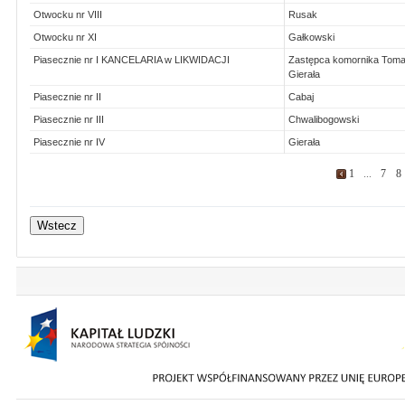
Otwocku nr VIII
Rusak
Otwocku nr XI
Gałkowski
Piasecznie nr I KANCELARIA w LIKWIDACJI
Zastępca komornika Tom
Gierała
Piasecznie nr II
Cabaj
Piasecznie nr III
Chwalibogowski
Piasecznie nr IV
Gierała
1
...
7
8