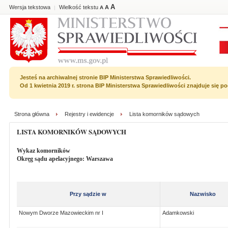
A
Wersja tekstowa
Wielkość tekstu
A
|
A
Jesteś na archiwalnej stronie BIP Ministerstwa Sprawiedliwości.
Od 1 kwietnia 2019 r. strona BIP Ministerstwa Sprawiedliwości znajduje się 
Strona główna
Rejestry i ewidencje
Lista komorników sądowych
LISTA KOMORNIKÓW SĄDOWYCH
Wykaz komorników
Okręg sądu apelacyjnego: Warszawa
Przy sądzie w
Nazwisko
Nowym Dworze Mazowieckim nr I
Adamkowski