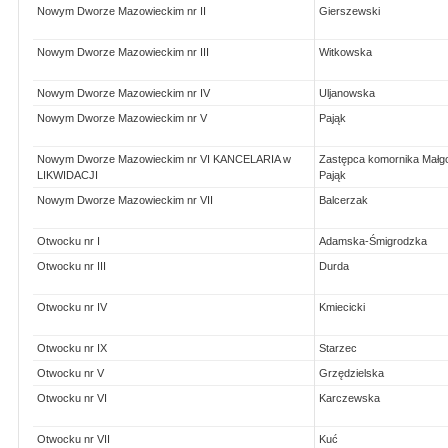
Nowym Dworze Mazowieckim nr II
Gierszewski
Nowym Dworze Mazowieckim nr III
Witkowska
Nowym Dworze Mazowieckim nr IV
Uljanowska
Nowym Dworze Mazowieckim nr V
Pająk
Nowym Dworze Mazowieckim nr VI KANCELARIA w
Zastępca komornika Małg
LIKWIDACJI
Pająk
Nowym Dworze Mazowieckim nr VII
Balcerzak
Otwocku nr I
Adamska-Śmigrodzka
Otwocku nr III
Durda
Otwocku nr IV
Kmiecicki
Otwocku nr IX
Starzec
Otwocku nr V
Grzędzielska
Otwocku nr VI
Karczewska
Otwocku nr VII
Kuć