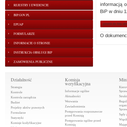
informacją 
REJESTRY I EWIDENCJE
BiP w dniu 1
BIP.GOV.PL
EPUAP
powrót do listy ak
FORMULARZE
O dokumenc
INFORMACJE O STRONIE
INSTRUKCJA OBSŁUGI BIP
ZAMÓWIENIA PUBLICZNE
Działalność
Komisja
Mini
weryfikacyjna
Strategia
Kiero
Informacje ogólne
Spraw
Kontrole
Aktualności
Struk
Kontrola zarządcza
Wezwania
Regul
Budżet
organi
Zawiadomienia
Projekty aktów prawnych
Spraw
Postępowania rozpoznawcze
Formularze
Sądy 
przed Komisją
Statystyki
Współ
Postępowania ogólne przed
Komisje kodyfikacyjne
Komisją
Mająt