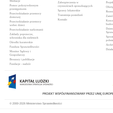
Mediacje
Zabezpieczenia w
Proje
Pomoc pokrzywdzonym
czynnościach sprawdzających
Ofert
przestępstwem
Sprawy lokatorskie
Rozez
Przeciwdziałanie przemocy
Transmisja posiedzeń
Zamów
domowej
Kontakt
Konce
Przeciwdziałanie przemocy
budow
wobec dzieci
Dzien
Przeciwdziałanie narkomanii
Spraw
Zakłady poprawcze,
Spros
schroniska dla nieletnich
polem
Ośrodki kuratorskie
Archi
Fundusz Sprawiedliwości
Dział
Monitor Sądowy i
Gospodarczy
Broszury i publikacje
Fundacje - nadzór
© 2000-2026 Ministerstwo Sprawiedliwości