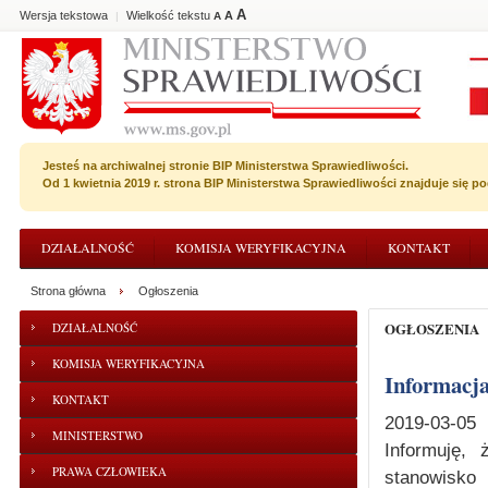
A
Wersja tekstowa
Wielkość tekstu
A
|
A
Jesteś na archiwalnej stronie BIP Ministerstwa Sprawiedliwości.
Od 1 kwietnia 2019 r. strona BIP Ministerstwa Sprawiedliwości znajduje się 
DZIAŁALNOŚĆ
KOMISJA WERYFIKACYJNA
KONTAKT
Strona główna
Ogłoszenia
OGŁOSZENIA
DZIAŁALNOŚĆ
KOMISJA WERYFIKACYJNA
Informacj
KONTAKT
2019-03-05
MINISTERSTWO
Informuję,
PRAWA CZŁOWIEKA
stanowisko